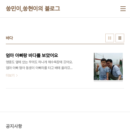
본문 바로가기
쏭민이,쏭현이의 블로그
바다
엄마 아빠랑 바다를 보았어요
영종도 옆에 있는 무의도 하나개 해수욕장에 갔어요.
엄마 아빠 형아 동생이 아빠차를 타고 배에 올라갔어
요. 배에서 같이 사진도 찍고, 갈매기 밥도 줬어요~
더보기
공지사항