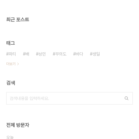
최근 포스트
태그
파티
배
성민
무의도
바다
생일
더보기
검색
전체 방문자
오늘