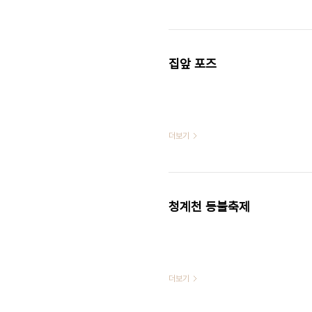
집앞 포즈
더보기
청계천 등불축제
더보기