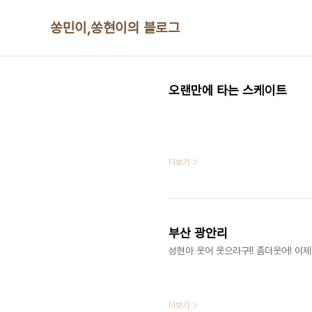
본문 바로가기
쏭민이,쏭현이의 블로그
오랜만에 타는 스케이트
더보기
부산 광안리
성현아 웃어 웃으라구!! 좀더웃어! 이제
더보기